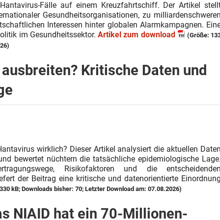
ntavirus-Fälle auf einem Kreuzfahrtschiff. Der Artikel stell
ernationaler Gesundheitsorganisationen, zu milliardenschwere
chaftlichen Interessen hinter globalen Alarmkampagnen. Ein
olitik im Gesundheitssektor.
Artikel zum download
(Größe: 13
026)
 ausbreiten? Kritische Daten und
ge
antavirus wirklich? Dieser Artikel analysiert die aktuellen Date
d bewertet nüchtern die tatsächliche epidemiologische Lage
bertragungswege, Risikofaktoren und die entscheidende
efert der Beitrag eine kritische und datenorientierte Einordnun
330 kB; Downloads bisher: 70; Letzter Download am: 07.08.2026)
 NIAID hat ein 70-Millionen-