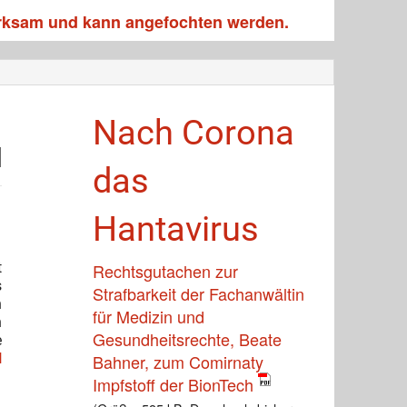
irksam und kann angefochten werden.
Nach Corona
d
das
Hantavirus
t
Rechtsgutachen zur
s
Strafbarkeit der Fachanwältin
n
für Medizin und
n
Gesundheitsrechte, Beate
e
l
Bahner, zum Comirnaty
Impfstoff der BionTech