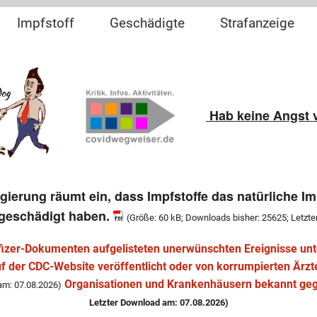
Impfstoff
Geschädigte
Strafanzeige
fe
mRNA
Impfschaden
Kinder Impfen
ort
Risiko-Nebenwirkung
Hab keine Angst 
Impfunfähig
Impfanweisung
egierung räumt ein, dass Impfstoffe das natürliche
geschädigt haben.
(Größe: 60 kB; Downloads bisher: 25625; Letzt
Pfizer-Dokumenten aufgelisteten unerwünschten Ereignisse unte
uf der CDC-Website veröffentlicht oder von korrumpierten Ärzt
Organisationen und Krankenhäusern bekannt ge
am: 07.08.2026)
Letzter Download am: 07.08.2026)