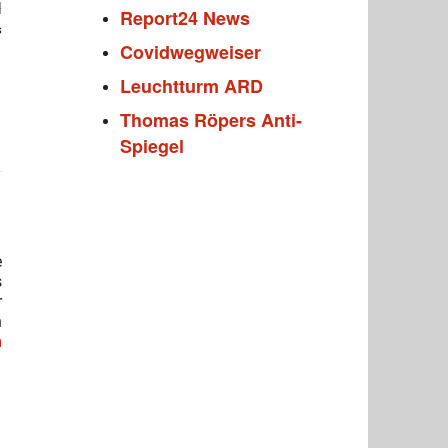
Report24 News
s
Covidwegweiser
Leuchtturm ARD
Thomas Röpers Anti-
Spiegel
e
s
r
h
m