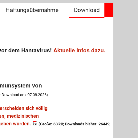
Haftungsübernahme
Download
Strafantrag-Unterstützen
ARD+ZDF=GEZ
Die Befreiung
Gebühren umleiten
vor dem Hantavirus!
Aktuelle Infos dazu.
 Immunsystem von
er Download am: 07.08.2026)
rscheiden sich völlig
en, medizinischen
geben wurden.
(Größe: 63 kB; Downloads bisher: 26449;