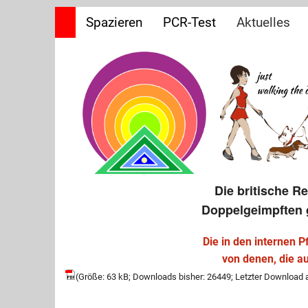
Spazieren
PCR-Test
Aktuelles
Offene Brie
Frage&Antw
Impfpflicht
Die britische R
Doppelgeimpften 
Die in den internen 
von denen, die a
(Größe: 63 kB; Downloads bisher: 26449; Letzter Download 