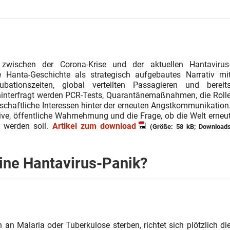
n zwischen der Corona-Krise und der aktuellen Hantavirus
ie Hanta-Geschichte als strategisch aufgebautes Narrativ mi
ubationszeiten, global verteilten Passagieren und bereit
 hinterfragt werden PCR-Tests, Quarantänemaßnahmen, die Roll
schaftliche Interessen hinter der erneuten Angstkommunikation
ive, öffentliche Wahrnehmung und die Frage, ob die Welt erneu
t werden soll.
Artikel zum download
(Größe: 58 kB; Download
ine Hantavirus-Panik?
n Malaria oder Tuberkulose sterben, richtet sich plötzlich di