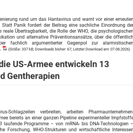
zenierung rund um das Hantavirus und warnt vor einer erneute
Statt Panik fordert der Beitrag eine sachliche Einordnung de
 reale Übertragbarkeit, die Rolle der
WHO,
die psychologische
ion und alternative Präventionsansätze, über die öffentlic
er fachlich argumentierter Gegenpol zur alarmistische
.
(Größe: 337 kB; Downloads bisher: 67; Letzter Download am: 07.08.2026)
 die US-Armee entwickeln 13
nd Gentherapien
s-Schlagzeilen verbreiten, arbeiten Pharmaunternehmen
ee bereits an einer ganzen Pipeline experimenteller Impfstoff
t 13 laufende Programme – von mRNA- bis DNA-Technologien 
he Forschung, WHO-Strukturen und wirtschaftliche Interesse