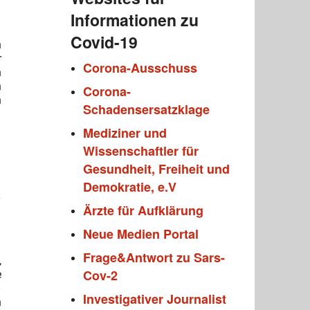
Informationen zu
Covid-19
n
r
Corona-Ausschuss
n
h
Corona-
n
Schadensersatzklage
Mediziner und
Wissenschaftler für
Gesundheit, Freiheit und
Demokratie, e.V
Ärzte für Aufklärung
Neue Medien Portal
Frage&Antwort zu Sars-
,
Cov-2
e
–
Investigativer Journalist
n