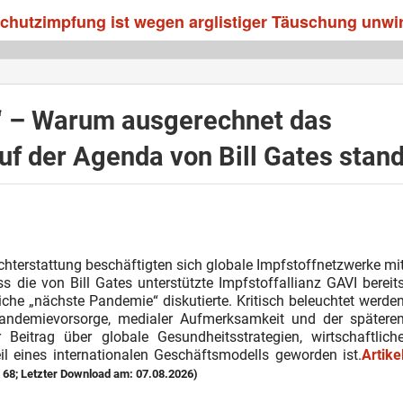
 Schutzimpfung ist wegen arglistiger Täuschung unw
“ – Warum ausgerechnet das
f der Agenda von Bill Gates stan
ichterstattung beschäftigten sich globale Impfstoffnetzwerke mi
ss die von Bill Gates unterstützte Impfstoffallianz GAVI bereit
che „nächste Pandemie“ diskutierte. Kritisch beleuchtet werde
 Pandemievorsorge, medialer Aufmerksamkeit und der spätere
 Beitrag über globale Gesundheitsstrategien, wirtschaftlich
il eines internationalen Geschäftsmodells geworden ist.
Artike
 68; Letzter Download am: 07.08.2026)